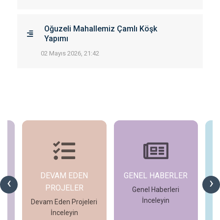
Oğuzeli Mahallemiz Çamlı Köşk
Yapımı
02 Mayıs 2026, 21:42
DEVAM EDEN
GENEL HABERLER
‹
›
PROJELER
Genel Haberleri
D
İnceleyin
eri
Devam Eden Projeleri
İnceleyin
İncele
İncele