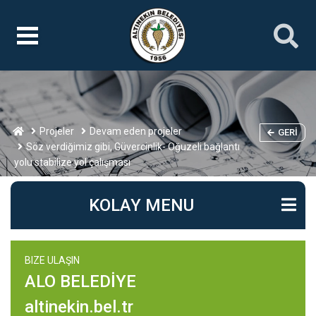
Projeler
Devam eden projeler
GERI
Söz verdiğimiz gibi, Güvercinlik- Oğuzeli bağlantı
yolu stabilize yol çalışması
KOLAY MENU
BIZE ULAŞIN
ALO BELEDİYE
altinekin.bel.tr