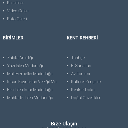
Etkinlikler
Video Galeri
Foto Galeri
BİRİMLER
KENT REHBERİ
Zabıta Amirliği
Tarihçe
Yazı İşleri Müdürlüğü
El Sanatları
Mali Hizmetler Müdürlüğü
Av Turizmi
İnsan Kaynakları Ve Eğit.Müdürlüğü
Kültürel Zenginlik
Fen İşleri İmar Müdürlüğü
Kentsel Doku
Muhtarlık İşleri Müdürlüğü
Doğal Güzellikler
Bize Ulaşın