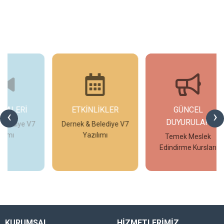
ETKİNLİKLER
GÜNCEL
G
‹
›
DUYURULAR
V7
Dernek & Belediye V7
T
Yazılımı
Temek Meslek
Edindirme Kursları
İncele
İncele
KURUMSAL
HİZMETLERİMİZ