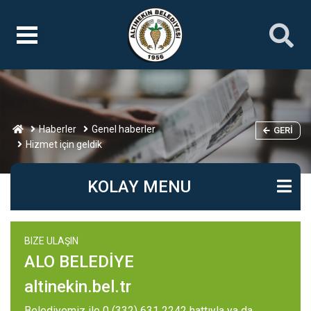
Haberler
Genel haberler
GERI
Hizmet için geldik
KOLAY MENU
BIZE ULAŞIN
ALO BELEDİYE
altinekin.bel.tr
Belediyemiz ile 0 (332) 631 2242 hattıyla ya da