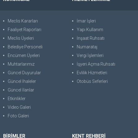
Meclis Kararları
İmar İşleri
Faaliyet Raporları
Yapı Kullanım
Meclis Üyeleri
İnşaat Ruhsatı
Belediye Personeli
Numarataj
Encümen Üyeleri
Vergi İşlemleri
Muhtarlarımız
İşyeri Açma Ruhsatı
Güncel Duyurular
Evlilik Hizmetleri
Güncel İhaleler
Otobüs Seferleri
Güncel İlanlar
Etkinlikler
Video Galeri
Foto Galeri
BİRİMLER
KENT REHBERİ